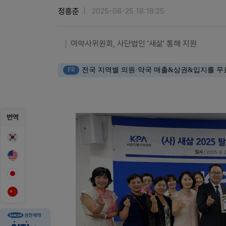
정흥준
2025-08-25 18:18:25
여약사위원회, 사단법인 '새삶' 통해 지원
PR
전국 지역별 의원·약국 매출&상권&입지를 무
번역