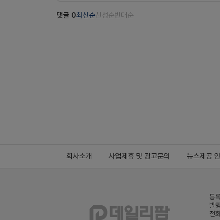
댓글
0
최신순
찬성순
반대순
회사소개
사업제휴 및 광고문의
뉴스제공 
등록
발행
전화