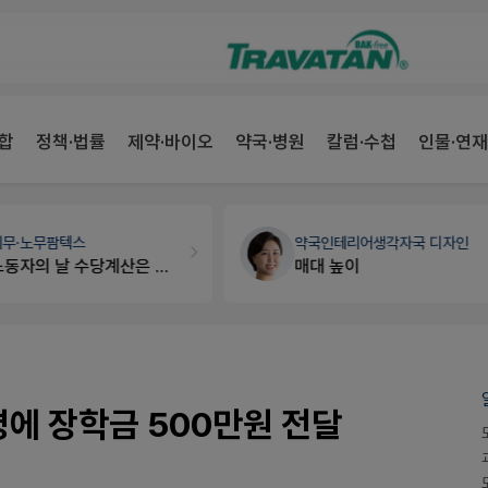
합
정책·법률
제약·바이오
약국·병원
칼럼·수첩
인물·연재
세무·노무
팜텍스
약국인테리어
생각자국 디자인
노동자의 날 수당계산은 어떻게 되나요
매대 높이
명에 장학금 500만원 전달