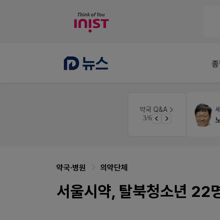
종
인
약국법률
법무법인 규원
약국 Q&A
3/6
경단녀요건중 근로스득원천징수액
문의합니다
약국·병원
의약단체
서울시약, 탈북청소년 22