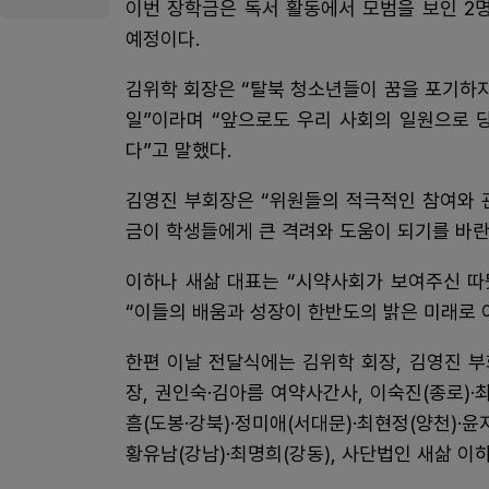
이번 장학금은 독서 활동에서 모범을 보인 2
예정이다.
김위학 회장은 “탈북 청소년들이 꿈을 포기하지
일”이라며 “앞으로도 우리 사회의 일원으로 
다”고 말했다.
김영진 부회장은 “위원들의 적극적인 참여와 
금이 학생들에게 큰 격려와 도움이 되기를 바란
이하나 새삶 대표는 “시약사회가 보여주신 따
“이들의 배움과 성장이 한반도의 밝은 미래로 
한편 이날 전달식에는 김위학 회장, 김영진 
장, 권인숙·김아름 여약사간사, 이숙진(종로)·최
흠(도봉·강북)·정미애(서대문)·최현정(양천)·윤
황유남(강남)·최명희(강동), 사단법인 새삶 이