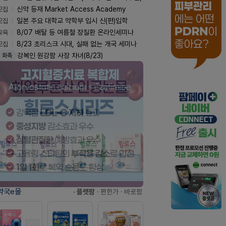
모집
신약 등재 Market Access Academy
모집
일본 주요 대학교 약학부 입시 신(편)입학
교육
8/07 배탈 등 여름철 장질환 온라인세미나
모집
8/23 초리스크 시대, 실패 없는 개국 세미나
강복인 원강팜 사장 차녀(8/23)
화촉
약국e몰
· 플랫팜
· 편한가
· 바로팜