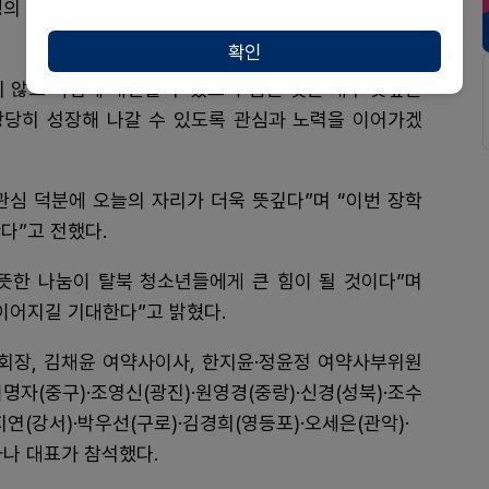
명의 학생을 포함해 총 22명의 탈북 청소년에게 전달될
확인
 않고 학업에 매진할 수 있도록 돕는 것은 매우 뜻깊은
당당히 성장해 나갈 수 있도록 관심과 노력을 이어가겠
관심 덕분에 오늘의 자리가 더욱 뜻깊다”며 “이번 장학
다”고 전했다.
뜻한 나눔이 탈북 청소년들에게 큰 힘이 될 것이다”며
이어지길 기대한다”고 밝혔다.
부회장, 김채윤 여약사이사, 한지윤·정윤정 여약사부위원
명자(중구)·조영신(광진)·원영경(중랑)·신경(성북)·조수
지연(강서)·박우선(구로)·김경희(영등포)·오세은(관악)·
하나 대표가 참석했다.