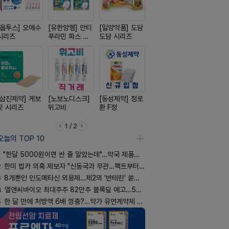
[옵투스] 오에수
[유한양행] 안티
[일양약품] 도담
[신신제약] 아렉
[일양약품]
시리즈
푸라민 파스 시
도담 시리즈
스마일드
엑스피
리즈
[삼진제약] 게보
[노보노디스크]
[동성제약] 정로
[신신제약] 모스
[리쥬올]
핏 시리즈
위고비
환 F정
키토 밀크
PDLLA 퍼
림 30ml
1 / 2
오늘의 TOP 10
"한달 5000원이면 싼 줄 알았는데"…약국 제품과 비교해보니
2
한미 법카 의혹 제보자 "신동국과 무관…팩트부터 따져야"
3
8개뿐인 인도메타신 외용제…제2의 '반테린' 쏟아지나
4
엘앤씨바이오 최대주주 82만주 블록딜 예고…500억 규모
5
한 달 만에 처방액 6배 껑충?…약가 유연계약제 착시효과