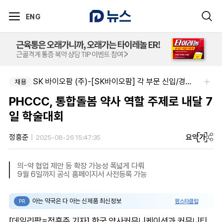
ENG
SK 바이오팜 (주)-[SK바이오팜] 각 부문 신입/경력 구성원 영입
채용
PHCCC, 통합돌봄 약사 역할 주제로 내달 7
일 학술대회
요약
가
정흥준
2025-08-26 15:47:35
의-약 협업 제안 등 확장 가능성 폭넓게 다뤄
9월 6일까지 공식 홈페이지서 사전등록 가능
아는 약국은 다 아는 신제품 최신정보
팜스타클럽
PR
[데일리팜=정흥준 기자] 한국 약사커뮤니케이션과 커뮤니티