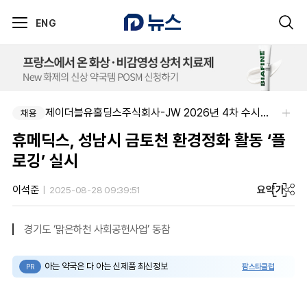
ENG
제이더블유홀딩스주식회사-JW 2026년 4차 수시채용
채용
휴메딕스, 성남시 금토천 환경정화 활동 ‘플
로깅’ 실시
요약
가
이석준
2025-08-28 09:39:51
경기도 ‘맑은하천 사회공헌사업’ 동참
아는 약국은 다 아는 신제품 최신정보
팜스타클럽
PR