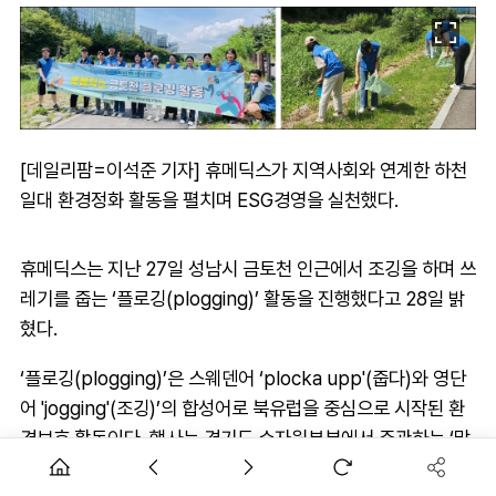
[데일리팜=이석준 기자] 휴메딕스가 지역사회와 연계한 하천
일대 환경정화 활동을 펼치며 ESG경영을 실천했다.
휴메딕스는 지난 27일 성남시 금토천 인근에서 조깅을 하며 쓰
레기를 줍는 ‘플로깅(plogging)’ 활동을 진행했다고 28일 밝
혔다.
‘플로깅(plogging)’은 스웨덴어 ‘plocka upp'(줍다)와 영단
어 'jogging'(조깅)’의 합성어로 북유럽을 중심으로 시작된 환
경보호 활동이다. 행사는 경기도 수자원본부에서 주관하는 ‘맑
은하천 사회공헌사업’에 참여해 ESG 경영 중 환경(E) 분야에