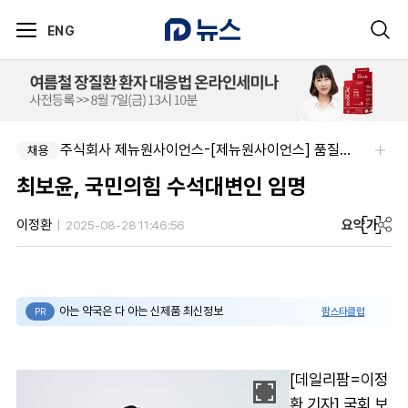
ENG
주식회사 제뉴원사이언스-[제뉴원사이언스] 품질관리약사 모집(경력무관)
채용
최보윤, 국민의힘 수석대변인 임명
요약
가
이정환
2025-08-28 11:46:56
아는 약국은 다 아는 신제품 최신정보
팜스타클럽
PR
[데일리팜=이정
환 기자] 국회 보