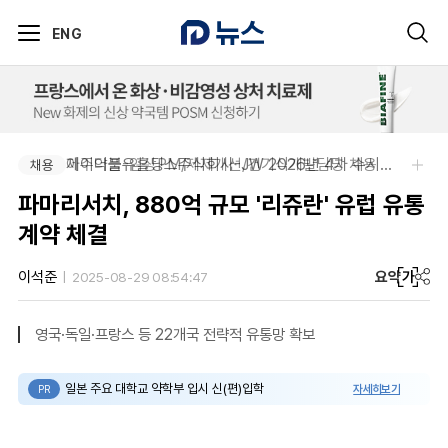
ENG
아주약품-임상PM/제제개선/건기식개발담당 채용
제이더블유홀딩스주식회사-JW 2026년 4차 수시채용
채용
채용
파마리서치, 880억 규모 '리쥬란' 유럽 유통
계약 체결
요약
가
이석준
2025-08-29 08:54:47
영국·독일·프랑스 등 22개국 전략적 유통망 확보
일본 주요 대학교 약학부 입시 신(편)입학
자세히보기
PR