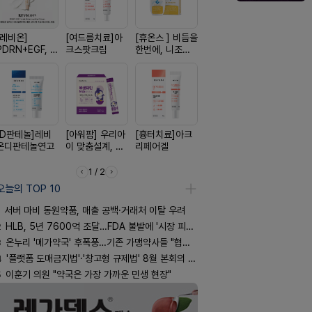
[레비온]
[여드름치료]아
[휴온스 ] 비듬을
[한독] 붙이는 통
[켄뷰] 다양
PDRN+EGF, 레
크스팟크림
한번에, 니조랄
증 전문가, 케토
증에, 타이
비온RX PDRN
2%액
톱 액티브 플라
정 500mg
EGF 크림
스타(쿨) 40매
정
[D판테놀]레비
[아워팜] 우리아
[흉터치료]아크
[리쥬올] 닥터 리
[알엑스미]
온디판테놀연고
이 맞춤설계, 바
리페어겔
쥬올 어드밴스드
스미 리쥬영
로타민 kids 엘
PDRN 리쥬비네
트라 PDR
더베리맛
이팅 크림 30ml
10000 딥
1 / 2
어 크림
오늘의 TOP 10
서버 마비 동원약품, 매출 공백·거래처 이탈 우려
2
HLB, 5년 7600억 조달…FDA 불발에 '시장 피로감'
3
온누리 '메가약국' 후폭풍…기존 가맹약사들 "협의체 만들자"
4
'플랫폼 도매금지법'·'창고형 규제법' 8월 본회의 통과 기류
5
이훈기 의원 "약국은 가장 가까운 민생 현장"