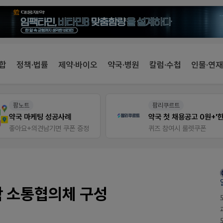
합
정책·법률
제약·바이오
약국·병원
칼럼·수첩
인물·연재
팜리쿠르트
약사 전용 온라인몰
약국 첫 채용공고 0원+'한번 더' 무료 연장
JW SHOP
퀴즈 참여시 룰렛쿠폰
학 소통협의체 구성