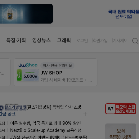
특집·기획
영상뉴스
그래픽
로그인
회원가입
기사제보
팜노트
약사 
이달의 약국 신제품(8월호)
편한가
가입 시 네이버 1만포인트 + 스벅쿠폰
좋아요+의견남기면 쿠폰 증정
[윌스기념병원] 약제팀 약사 초빙
알림·공표
모집
여름 필수템, 약국 특가로 최대 90% 할인!
교육
NextBio Scale-up Academy 교육신청
모집
JW샵 신규가입 이벤트 (N페이 1만+스벅쿠폰)