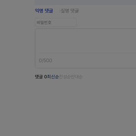
익명 댓글
실명 댓글
0
/
500
댓글
0
최신순
찬성순
반대순