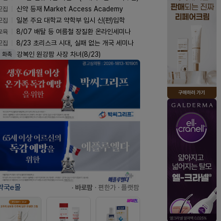
모집
신약 등재 Market Access Academy
모집
일본 주요 대학교 약학부 입시 신(편)입학
교육
8/07 배탈 등 여름철 장질환 온라인세미나
모집
8/23 초리스크 시대, 실패 없는 개국 세미나
강복인 원강팜 사장 차녀(8/23)
화촉
약국e몰
· 바로팜
· 편한가
· 플랫팜