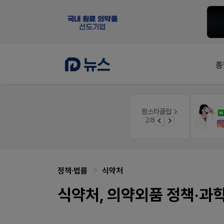
종
팜노트
팜스타클럽
듀오락 스탑과 여름철 장질환 대응법
약국 마케팅 성공사례
3/8
물갈이, 배탈, 설사 환자를 위한 실전 상담&판매 전략
좋아요+의견남기면 쿠폰 증정
정책·법률
식약처
식약처, 의약외품 정책·과