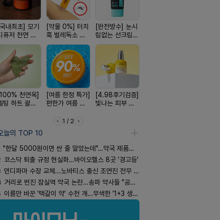
[국내최초] 모기
[약물 0%] 터치
[완전방수] 눈시
[약국BEST!] 뉴
[24H 극강
디퓨저 천연 계
훅 벌레독소 흡
림없는 선크림
비타센스 비타민
소이베베 
피 모키센트 디
인기
(SPF50+)
흡입기
크림
퓨저
[100% 천연옥]
[여름 한정 특가]
[4.98후기검증]
[올리브베러
[쿠팡 완판]
멜팅 하트 괄사
편한가 여름 쿨
빛나는 피부 오
Pick] 드링킷 건
생 아르기닌
마사지기
세일! (여름 필수
브링 세럼
강음료
너지 젤리
템 싹쓰리)
1 / 2
오늘의 TOP 10
"한달 5000원이면 싼 줄 알았는데"…약국 제품과 비교해보니
2
코스닥 퇴출 규정 현실화…바이오헬스 8곳 '경고등'
3
먼디파마 수장 교체...노바티스 출신 조연진 전무 내정
4
거리로 번진 잠실역 약국 논란…송파 약사들 "공공성 훼손"
5
이름만 바꾼 '택갈이 약' 수천 개…무색한 '1+3 생동'