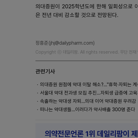
의대증원이 2025학년도에 한해 일회성으로 
은 전년 대비 감소할 것으로 전망된다.
정흥준(jhj@dailypharm.com)
Copyright ⓒ 데일리팜. All rights reserved. 무단 전
관련기사
의대증원 원점에 약대 이탈 해소?..."휴학·자퇴는 계
서울대 약대 전과생 모집 추진...자퇴생 급증에 고
속출하는 약대생 자퇴...의대 이어 약대증원 우려감
떠나는 약대생들...이러다가 약사배출 300명 준다
의약전문언론 1위 데일리팜이 