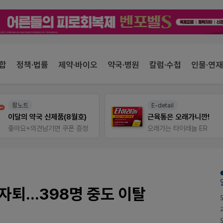
합
정책·법률
제약·바이오
약국·병원
칼럼·수첩
인물·연재
팜노트
E-detail
이달의 약국 신제품(8월호)
근육통은 오래가니깐!
좋아요+의견남기면 쿠폰 증정
오래가는 타이레놀 ER
퇴...398명 중도 이탈