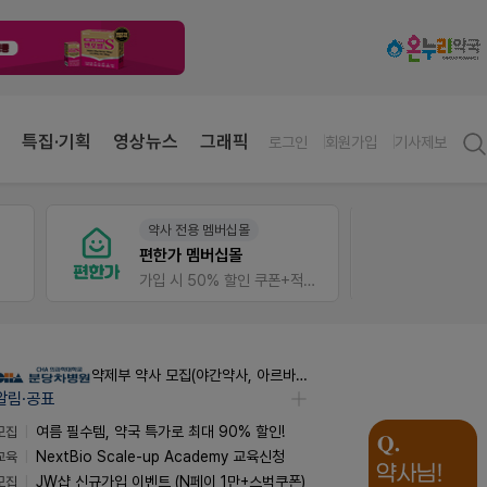
특집·기획
영상뉴스
그래픽
로그인
회원가입
기사제보
약사 전용 멤버십몰
V-Det
편한가 멤버십몰
가입 시 50% 할인 쿠폰+적립금까지!
비아핀 
약제부 약사 모집(야간약사, 아르바이트약사)
알림·공표
모집
여름 필수템, 약국 특가로 최대 90% 할인!
교육
NextBio Scale-up Academy 교육신청
모집
JW샵 신규가입 이벤트 (N페이 1만+스벅쿠폰)