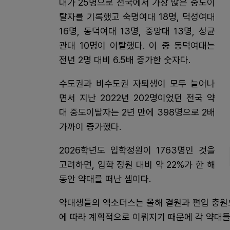
대가 25명으로 전국에서 가장 많은 중도이
탈자를 기록했고 숙명여대 18명, 덕성여대
16명, 동덕여대 13명, 중앙대 13명, 성균
관대 10명이 이탈했다. 이 중 동덕여대는
전년 2명 대비 6.5배 증가한 숫자다.
수도권과 비수도권 자퇴생이 모두 늘어나
면서 지난 2022년 202명이었던 전국 약
대 중도이탈자는 2년 만에 398명으로 2배
가까이 증가했다.
2026학년도 입학정원이 1763명인 것을
고려하면, 입학 정원 대비 약 22%가 한 해
동안 약대를 떠난 셈이다.
약대생들의 엑소더스는 올해 결원과 편입 충원
에 따라 계획적으로 이뤄지기 때문에 각 약대들