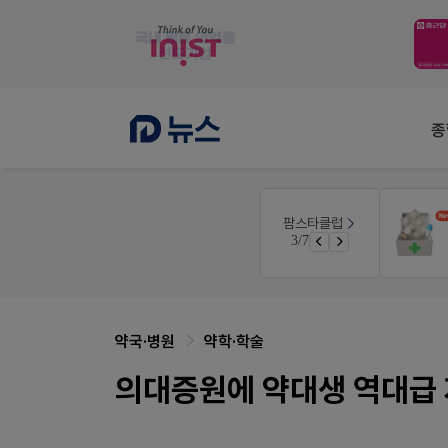
종
몰
팜리쿠르트
팜스타클럽
약국 첫 채용공고 0원+'한번 더' 무료 연장
3/7
가입 시 네이버 1만포인트 + 스벅쿠폰
퀴즈 참여시 룰렛쿠폰
약국·병원
약학·학술
의대증원에 약대생 역대급 자