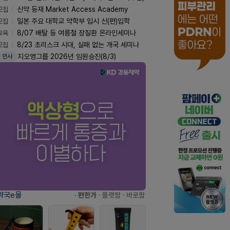
모집
신약 등재 Market Access Academy
모집
일본 주요 대학교 약학부 입시 신(편)입학
교육
8/07 배탈 등 여름철 장질환 온라인세미나
모집
8/23 초리스크 시대, 실패 없는 개국 세미나
지오영그룹 2026년 임원승진(8/3)
인사
약국e몰
· 편한가
· 플랫팜
· 바로팜