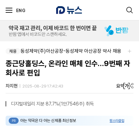
ENG
동성제약(주)아산공장-동성제약 아산공장 약사 채용
채용
종근당홀딩스, 온라인 매체 인수…9번째 자
회사로 편입
요약
가
차지현
2025-08-29 17:42:43
디지털데일리 지분 87.7%(1만7546주) 취득
아는 약국은 다 아는 신제품 최신정보
팜스타클럽
PR