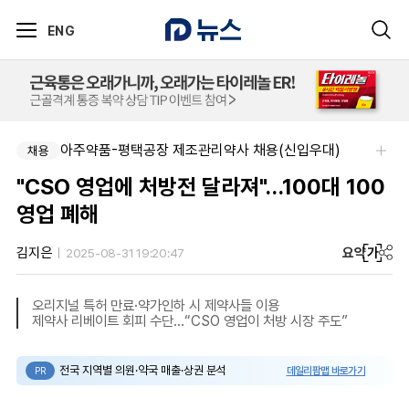
ENG
아주약품-평택공장 제조관리약사 채용(신입우대)
채용
"CSO 영업에 처방전 달라져"…100대 100
영업 폐해
요약
가
김지은
2025-08-31 19:20:47
오리지널 특허 만료·약가인하 시 제약사들 이용
제약사 리베이트 회피 수단…“CSO 영업이 처방 시장 주도”
전국 지역별 의원·약국 매출·상권 분석
데일리팜맵 바로가기
PR