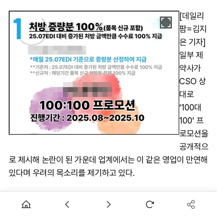
[데일리
팜=김지
은 기자]
일부 제
약사가
CSO 상
대로
‘100대
100’ 프
로모션을
공개적으
로 제시해 논란이 된 가운데 업계에서는 이 같은 영업이 만연해
있다며 우려의 목소리를 제기하고 있다.
28일 제약·의약품 유통업계 관계자들에 따르면 자사 영업망이
튼튼하지 않은 중·소제약사를 중심으로 CSO를 이용, 수수료