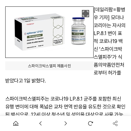
[데일리팜=황병
우 기자] 모더나
코리아는 자사의
LP.8.1 변이 표
적 코로나19 백
신 ‘스파이크박
스엘피주’가 식
품의약품안전처
스파이크박스엘피 제품사진
로부터 허가를
받았다고 1일 밝혔다.
스파이크박스엘피주는 코로나19 LP.8.1 균주를 포함한 최신
유행 변이에 대해 폭넓은 교차 면역 반응을 유도한 것으로 확인
된 백신으로, 12세 이상 청소년 및 성인을 대상으로 사용 가능
하다.