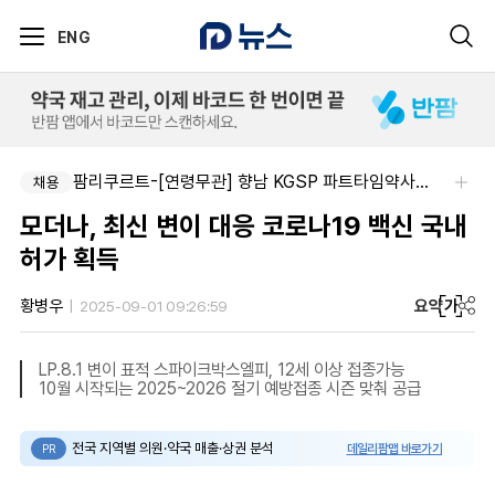
ENG
팜리쿠르트-[연령무관] 향남 KGSP 파트타임약사(주 3일, 일 3시간)
채용
모더나, 최신 변이 대응 코로나19 백신 국내
허가 획득
요약
가
황병우
2025-09-01 09:26:59
LP.8.1 변이 표적 스파이크박스엘피, 12세 이상 접종가능
10월 시작되는 2025~2026 절기 예방접종 시즌 맞춰 공급
전국 지역별 의원·약국 매출·상권 분석
데일리팜맵 바로가기
PR