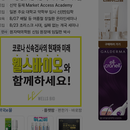
모집
신약 등재 Market Access Academy
모집
일본 주요 대학교 약학부 입시 신(편)입학
교육
8/07 배탈 등 여름철 장질환 온라인세미나
모집
8/23 초리스크 시대, 실패 없는 개국 세미나
원자력의학원 신임 원장에 임일한 박사
인사
약국e몰
· 플랫팜
· 편한가
· 바로팜