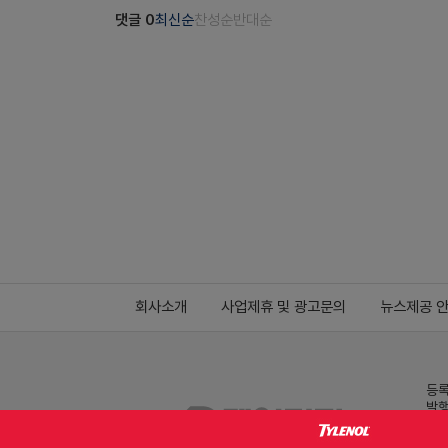
댓글
0
최신순
찬성순
반대순
회사소개
사업제휴 및 광고문의
뉴스제공 
등록
발행
전화