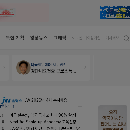
특집·기획
영상뉴스
그래픽
로그인
회원가입
기사제보
약국대출
메디라이프
개국·경영
휴
약국 개국 대출 어떻게 받아야할지 어렵습니다
Pm2000
JW 2026년 4차 수시채용
알림·공표
모집
여름 필수템, 약국 특가로 최대 90% 할인!
교육
NextBio Scale-up Academy 교육신청
모집
JW샵 신규가입 이벤트 (N페이 1만+스벅쿠폰)