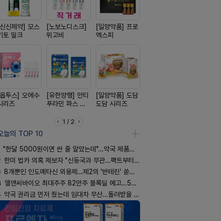
[신신제약] 모스
[노보노디스크]
[일양약품] 프로
[리쥬올]
[경방신약]
키토 밀크
위고비
엑스피
PDLLA 퍼밍 크
브이산
림 30ml
[옵투스] 오에수
[유한양행] 안티
[일양약품] 도담
[삼진제약] 게보
[종근당] 
시리즈
푸라민 파스 시
도담 시리즈
핏 시리즈
닝캡슐
리즈
1 / 2
오늘의 TOP 10
"한달 5000원이면 싼 줄 알았는데"…약국 제품과 비교해보니
2
한미 법카 의혹 제보자 "신동국과 무관…팩트부터 따져야"
3
8개뿐인 인도메타신 외용제…제2의 '반테린' 쏟아지나
4
엘앤씨바이오 최대주주 82만주 블록딜 예고…500억 규모
5
약국 권리금 먼저 줬는데 임대차 무산…돌려받을 수 있을까