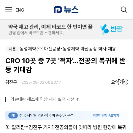
ENG
동성제약(주)아산공장-동성제약 아산공장 약사 채용
채용
CRO 10곳 중 7곳 '적자'...전공의 복귀에 반
등 기대감
요약
가
김진구
2025-09-02 06:20:17
의료대란 해소에 임상 재개·실적 개선 ↑
전국 지역별 의원·약국 매출·상권 분석
데일리팜맵 바로가기
PR
[데일리팜=김진구 기자] 전공의들이 잇따라 병원 현장에 복귀