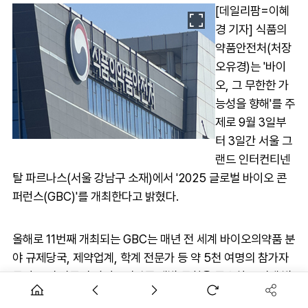
[데일리팜=이혜
경 기자] 식품의
약품안전처(처장
오유경)는 '바이
오, 그 무한한 가
능성을 향해'를 주
제로 9월 3일부
터 3일간 서울 그
랜드 인터컨티넨
탈 파르나스(서울 강남구 소재)에서 '2025 글로벌 바이오 콘
퍼런스(GBC)'를 개최한다고 밝혔다.
올해로 11번째 개최되는 GBC는 매년 전 세계 바이오의약품 분
야 규제당국, 제약업계, 학계 전문가 등 약 5천 여명의 참가자
들이 모여 각국의 바이오의약품 개발 동향을 공유하고 미래 발
전방안, 규제기관의 역할·방향에 대해 논의하는 장으로 자리매