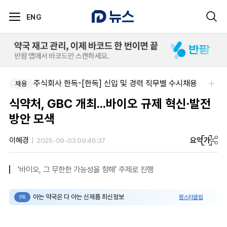
ENG
주식회사 한독-[한독] 신입 및 경력 직무별 수시채용
채용
식약처, GBC 개최...바이오 규제 혁신·발전
방안 모색
요약
가
이혜경
2025-09-03 09:46:37
'바이오, 그 무한한 가능성을 향해' 주제로 진행
아는 약국은 다 아는 신제품 최신정보
팜스타클럽
PR