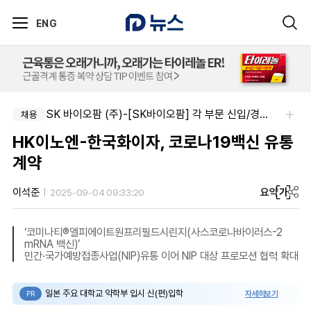
ENG
SK 바이오팜 (주)-[SK바이오팜] 각 부문 신입/경력 구성원 영입
채용
HK이노엔-한국화이자, 코로나19백신 유통
계약
요약
가
이석준
2025-09-04 09:33:20
‘코미나티®엘피에이트원프리필드시린지(사스코로나바이러스-2
mRNA 백신)’
민간∙국가예방접종사업(NIP)유통 이어 NIP 대상 프로모션 협력 확대
일본 주요 대학교 약학부 입시 신(편)입학
자세히보기
PR