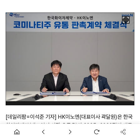
[데일리팜=이석준 기자] HK이노엔(대표이사 곽달원)은 한국
화이자제약(대표이사 사장 오동욱)과 2025~2026절기 새로
운 코로나19변이 백신 ‘코미나티®엘피에이트원프리필드시린