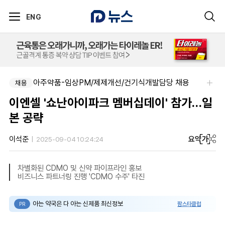
ENG
아주약품-임상PM/제제개선/건기식개발담당 채용
팜리쿠르트-충청지역 의원 영업 팀장 채용
채용
채용
이엔셀 '쇼난아이파크 멤버십데이' 참가…일
본 공략
요약
가
이석준
2025-09-04 10:24:24
차별화된 CDMO 및 신약 파이프라인 홍보
비즈니스 파트너링 진행 'CDMO 수주' 타진
아는 약국은 다 아는 신제품 최신정보
팜스타클럽
PR