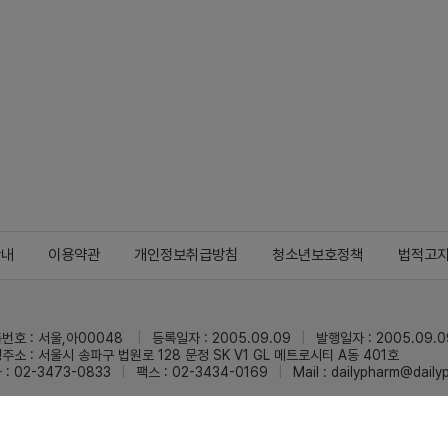
안내
이용약관
개인정보취급방침
청소년보호정책
법적고
번호 : 서울,아00048
등록일자 : 2005.09.09
발행일자 : 2005.09.0
주소 : 서울시 송파구 법원로 128 문정 SK V1 GL 메트로시티 A동 401호
 : 02-3473-0833
팩스 : 02-3434-0169
Mail :
dailypharm@dail
리팜의 모든 콘텐츠(기사)를 무단 사용하는 것은 저작권법에 저촉되며, 법적 제재를
pyright © Dailypharm1999-2026,All rights reserved.