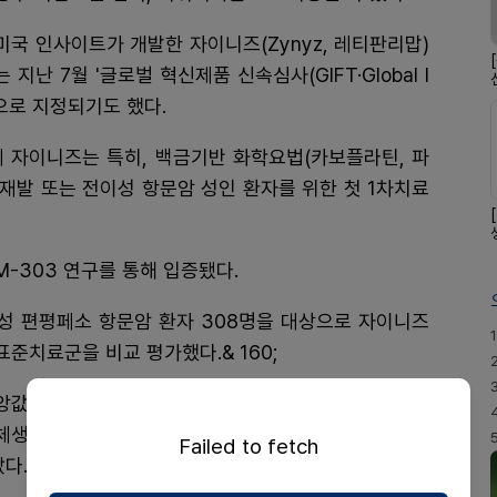
미국 인사이트가 개발한 자이니즈(Zynyz, 레티판리맙)
는 지난 7월 '글로벌 혁신제품 신속심사(GIFT·Global I
' 대상으로 지정되기도 했다.
해제 자이니즈는 특히, 백금기반 화학요법(카보플라틴, 파
재발 또는 전이성 항문암 성인 환자를 위한 첫 1차치료
-303 연구를 통해 입증됐다.
이성 편평페소 항문암 환자 308명을 대상으로 자이니즈
1
치료군을 비교 평가했다.& 160;
앙값은 9.3개월로, 표준치료군 7.4개월 대비 질병 진행
전체생존(OS) 중앙값은 중간분석 결과, 자이니즈군과 표
Failed to fetch
 & 160;