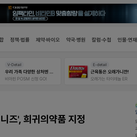
합
정책·법률
제약·바이오
약국·병원
칼럼·수첩
인물·연재
V-Detail
E-detail
우리 가족 다양한 상처엔 비아핀!
근육통은 오래가니깐!
비아핀 POSM 신청 GO!
오래가는 타이레놀 ER
니즈', 희귀의약품 지정