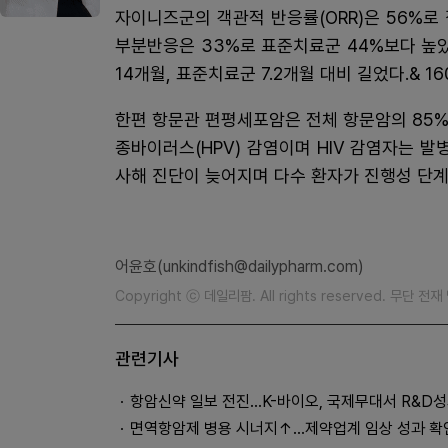
자이니즈군의 객관적 반응률(ORR)은 56%로 
부분반응은 33%로 표준치료군 44%보다 높았
14개월, 표준치료군 7.2개월 대비 길었다.& 160
한편 항문관 편평세포암은 전체 항문암의 85
종바이러스(HPV) 감염이며 HIV 감염자는 발
사해 진단이 늦어지며 다수 환자가 진행성 단계
어윤호(unkindfish@dailypharm.com)
Copyright ⓒ 데일리팜. All rights reserved. 무단 전
관련기사
항암신약 일보 전진…K-바이오, 국제무대서 R&D성
면역항암제 병용 시너지↑…제약업계 임상 성과 확