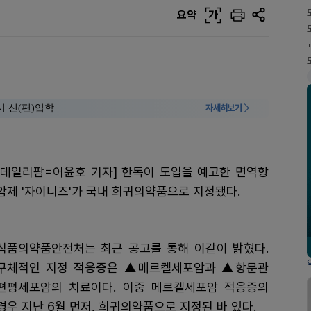
요약
가
시 신(편)입학
자세히보기
[데일리팜=어윤호 기자] 한독이 도입을 예고한 면역항
암제 '자이니즈'가 국내 희귀의약품으로 지정됐다.
식품의약품안전처는 최근 공고를 통해 이같이 밝혔다.
구체적인 지정 적응증은 ▲메르켈세포암과 ▲항문관
편평세포암의 치료이다. 이중 메르켈세포암 적응증의
경우 지난 6월 먼저, 희귀의약품으로 지정된 바 있다.