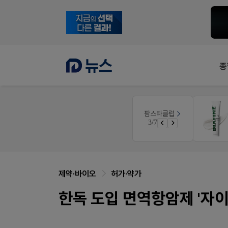
종
약사 전용 온라인몰
팜스타클럽
품(8월호)
JW SHOP
3/7
면 쿠폰 증정
가입 시 네이버 1만포인트 + 스벅쿠폰
제약·바이오
허가·약가
한독 도입 면역항암제 '자이