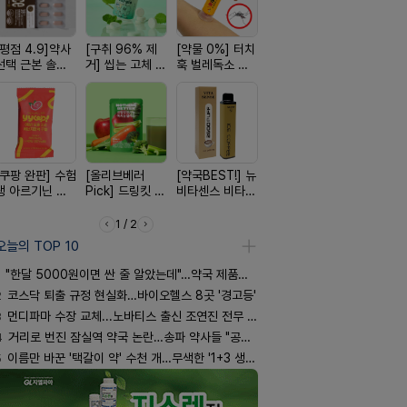
[평점 4.9]약사
[구취 96% 제
[약물 0%] 터치
[여름 한정 특가]
[24H 극강
선택 근본 솔루
거] 씹는 고체 가
훅 벌레독소 흡
편한가 여름 쿨
소이베베 
션, 솔티스
글
인기
세일! (여름 필수
크림
템 싹쓰리)
[쿠팡 완판] 수험
[올리브베러
[약국BEST!] 뉴
[완전방수] 눈시
[4.98후기
생 아르기닌 에
Pick] 드링킷 건
비타센스 비타민
림없는 선크림
빛나는 피부
너지 젤리
강음료
흡입기
(SPF50+)
브링 세럼
1 / 2
오늘의 TOP 10
"한달 5000원이면 싼 줄 알았는데"…약국 제품과 비교해보니
2
코스닥 퇴출 규정 현실화…바이오헬스 8곳 '경고등'
3
먼디파마 수장 교체...노바티스 출신 조연진 전무 내정
4
거리로 번진 잠실역 약국 논란…송파 약사들 "공공성 훼손"
5
이름만 바꾼 '택갈이 약' 수천 개…무색한 '1+3 생동'