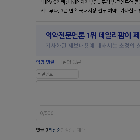
"HPV 9가백신 NIP 지지부진…두경부·구인두암 증
키트루다, 3년 연속 국내시장 선두 예약...가다실9 '
의약전문언론 1위 데일리팜이 
기사화된 제보내용에 대해서는 소정의 
익명 댓글
실명 댓글
0
/
500
댓글
0
최신순
찬성순
반대순