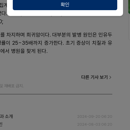
확인
집계됐는데, 이 중 완전반응을 보인 환자 비율은 22%,
다.& 160;반응지속기간(DoR) 중앙값은 자이니즈군이
;
%를 차지하며 희귀암이다. 대부분의 발병 원인은 인유두
병률이 25~35배까지 증가한다. 초기 증상이 치질과 유
에서 병원을 찾게 된다.
다른 기사 보기
재 및 재배포 금지.
과 소개
2024-09-20 06:20
인
2024-08-03 06:20