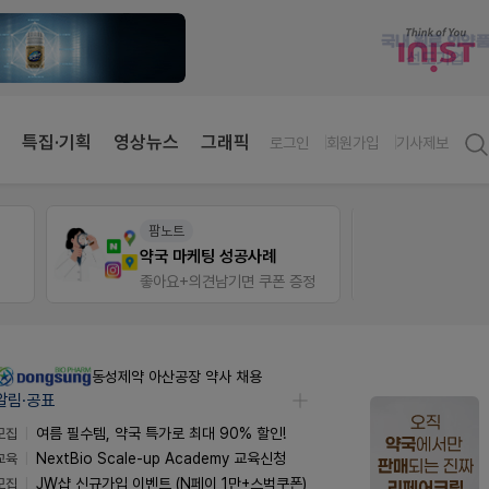
특집·기획
영상뉴스
그래픽
로그인
회원가입
기사제보
팜노트
팜리
약국 마케팅 성공사례
좋아요+의견남기면 쿠폰 증정
퀴즈 
동성제약 아산공장 약사 채용
알림·공표
모집
여름 필수템, 약국 특가로 최대 90% 할인!
교육
NextBio Scale-up Academy 교육신청
모집
JW샵 신규가입 이벤트 (N페이 1만+스벅쿠폰)