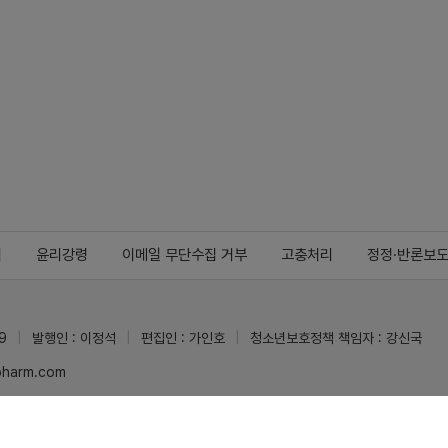
지
윤리강령
이메일 무단수집 거부
고충처리
정정·반론보
9
발행인 : 이정석
편집인 : 가인호
청소년보호정책 책임자 : 강신국
ypharm.com
 받을 수 있습니다.