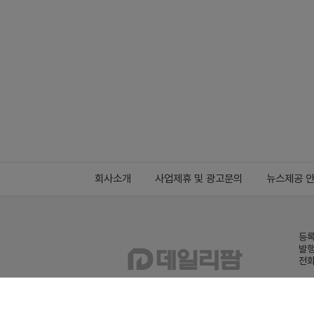
회사소개
사업제휴 및 광고문의
뉴스제공 
등록
발행
전화
데일
Family site
co