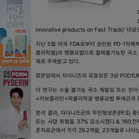
nnovative products on Fast Track)
지난 5월 미국 FDA로부터 승인된 PD-1저
클리탁셀)과 병용요법으로 절제불가능한 국소 
제로 주목받고 있다.
항문암에서 자이니즈의 유효성은 3상 POD1UM
이 연구는 수술 불가능 국소 재발성 또는 전
+카보플라틴+파클리탁셀 병용요법 투여군과 표준
분석 결과, 자이니즈군의 무진행생존(PFS) 중
또는 사망 위험을 37% 감소시켰다.& 160;
준치료군에서 각각 29.2개월, 23개월로 나타났다.