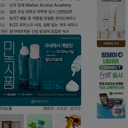
모집
신약 등재 Market Access Academy
모집
일본 주요 대학교 약학부 입시 신(편)입학
교육
8/07 배탈 등 여름철 장질환 온라인세미나
모집
8/23 초리스크 시대, 실패 없는 개국 세미나
원자력의학원 신임 원장에 임일한 박사
인사
약국e몰
· 편한가
· 바로팜
· 플랫팜