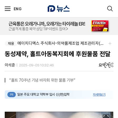
ENG
에이치디엑스 주식회사-의약품제조업 제조관리자(약사) 채용
채용
동성제약, 홀트아동복지회에 후원물품 전달
요약
가
이석준
2025-09-05 10:32:46
“홀트 70주년 기념 바자회 위한 물품 기부”
일본 주요 대학교 약학부 입시 신(편)입학
자세히보기
PR