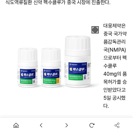
식도역류질환 신약 펙수클루가 중국 시장에 진출한다.
대웅제약은
중국 국가약
품감독관리
국(NMPA)
으로부터 펙
수클루
40mg의 품
목허가를 승
인받았다고
5일 공시했
다.
펙수클루는 대웅제약이 개발한 '칼륨 경쟁적 위산분비억제제
(P-CAB)’ 계열의 위식도역류질환치료제다. 2021년 12월 국