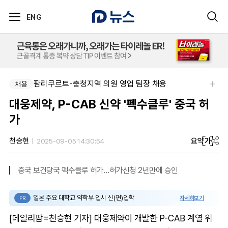
ENG
팜리쿠르트-충청지역 의원 영업 팀장 채용
부광약품-본사 사업개발 팀원&팀장 채용
채용
채용
대웅제약, P-CAB 신약 '펙수클루' 중국 허
가
요약
가
천승현
2025-09-05 14:30:54
중국 보건당국 펙수클루 허가...허가신청 2년만에 승인
일본 주요 대학교 약학부 입시 신(편)입학
자세히보기
PR
[데일리팜=천승현 기자] 대웅제약이 개발한 P-CAB 계열 위