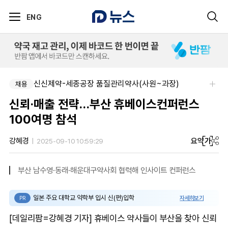
ENG
신신제약-세종공장 품질관리약사(사원~과장)
채용
신뢰·매출 전략…부산 휴베이스컨퍼런스
100여명 참석
요약
가
강혜경
2025-09-10 10:59:29
부산 남수영·동래·해운대구약사회 협력해 인사이트 컨퍼런스
일본 주요 대학교 약학부 입시 신(편)입학
자세히보기
PR
[데일리팜=강혜경 기자] 휴베이스 약사들이 부산을 찾아 신뢰