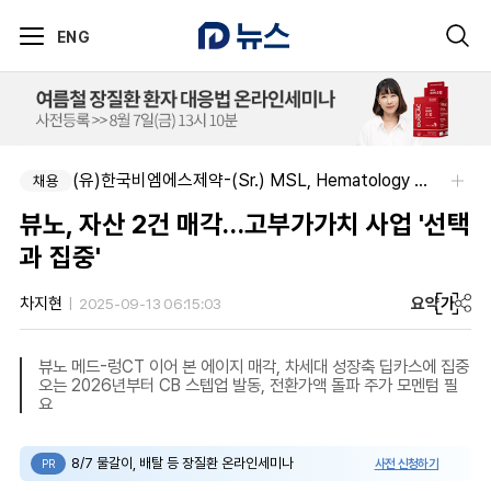
ENG
(유)한국비엠에스제약-(Sr.) MSL, Hematology (Permanent)
채용
뷰노, 자산 2건 매각…고부가가치 사업 '선택
과 집중'
요약
가
차지현
2025-09-13 06:15:03
뷰노 메드-렁CT 이어 본 에이지 매각, 차세대 성장축 딥카스에 집중
오는 2026년부터 CB 스텝업 발동, 전환가액 돌파 주가 모멘텀 필
요
8/7 물갈이, 배탈 등 장질환 온라인세미나
사전 신청하기
PR