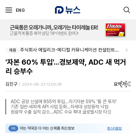
ENG
주식회사 에일리크-메디컬 커뮤니케이션 컨설턴트(Associate) / 메디컬라이터 채용
채용
'자본 60% 투입'...경보제약, ADC 새 먹거
리 승부수
요약
가
김진구
2024-08-22 12:00:35
ADC 공장 신설에 855억 투입…자기자본 59% '통 큰 투자'
기존 일반·세파계 API 사업 둔화…차세대 성장동력 낙점
원료약 수출 실적 감소…ADC 수요 확대 글로벌시장 타깃
아는 약국은 다 아는 신제품 최신정보
팜스타클럽
PR