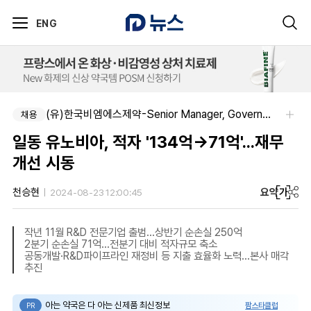
ENG
(유)한국비엠에스제약-Senior Manager, Government Affairs & External Liaison (Permanent)
채용
일동 유노비아, 적자 '134억→71억'...재무
개선 시동
요약
가
천승현
2024-08-23 12:00:45
작년 11월 R&D 전문기업 출범...상반기 순손실 250억
2분기 순손실 71억...전분기 대비 적자규모 축소
공동개발·R&D파이프라인 재정비 등 지출 효율화 노력...본사 매각
추진
아는 약국은 다 아는 신제품 최신정보
팜스타클럽
PR