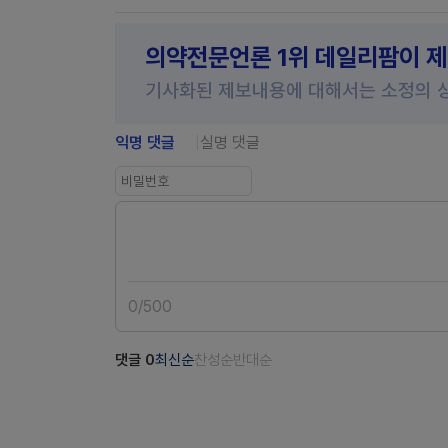
의약전문언론 1위 데일리팜이 
기사화된 제보내용에 대해서는 소정의 
익명 댓글
실명 댓글
0
/
500
댓글
0
최신순
찬성순
반대순