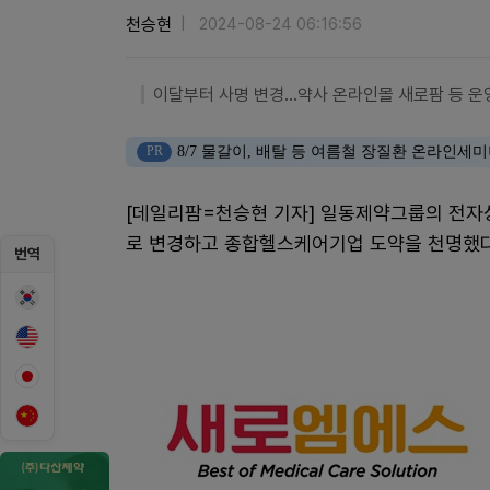
천승현
2024-08-24 06:16:56
이달부터 사명 변경...약사 온라인몰 새로팜 등 운
PR
8/7 물갈이, 배탈 등 여름철 장질환 온라인세
[데일리팜=천승현 기자] 일동제약그룹의 전자
로 변경하고 종합헬스케어기업 도약을 천명했다
번역