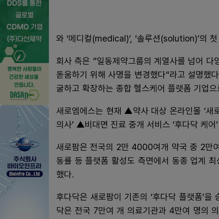
와 ‘메디컬(medical)’, ‘솔루션(solution)
회사 측은 ”일동제약그룹의 계열사를 넘어 다양
돋움하기 위해 사명을 변경했다“라고 설명했다
굴하고 확장하는 종합 헬스케어 플랫폼 기업으
새로엠에스는 현재 ▲약사 대상 온라인몰 ‘새로팜
의사’ ▲비대면 진료 중개 서비스 ‘후다닥 케어’
새로팜은 전국의 2만 4000여개 약국 중 2만
동률 등 플랫폼 활성도 측면에서 동종 업계 
했다.
후다닥은 새로팜이 기존의 ‘후다닥 플랫폼’을 
닥은 전국 7만여 개 의료기관과 4만여 명의