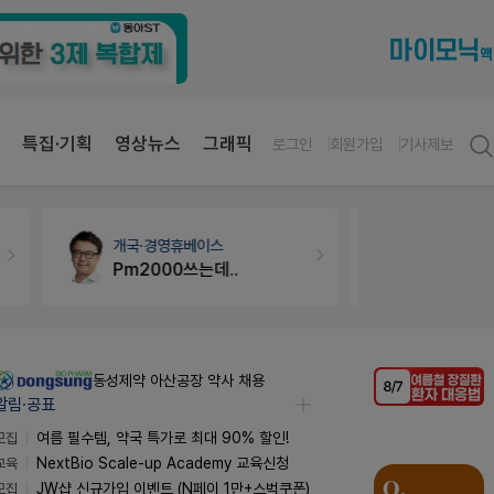
특집·기획
영상뉴스
그래픽
로그인
회원가입
기사제보
개국·경영
휴베이스
약국인테리
Pm2000쓰는데..
매대 높이
동성제약 아산공장 약사 채용
알림·공표
모집
여름 필수템, 약국 특가로 최대 90% 할인!
교육
NextBio Scale-up Academy 교육신청
모집
JW샵 신규가입 이벤트 (N페이 1만+스벅쿠폰)