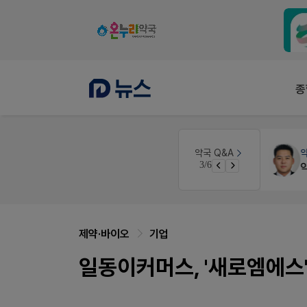
종
약국세무
미래 세무법인
약국 Q&A
3/6
노동자의 날 수당계산은 어떻게 되나요
경단녀요건중 근로스득원천징수액
제약·바이오
기업
일동이커머스, '새로엠에스'