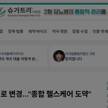
합
정책·법률
제약·바이오
약국·병원
칼럼·수첩
인물·연재
약국대출
메디라이프
약국법률
법무법인 규원
약국 개국 대출 어떻게 받아야할지 어렵습니다
문의합니다
로 변경..."종합 헬스케어 도약"