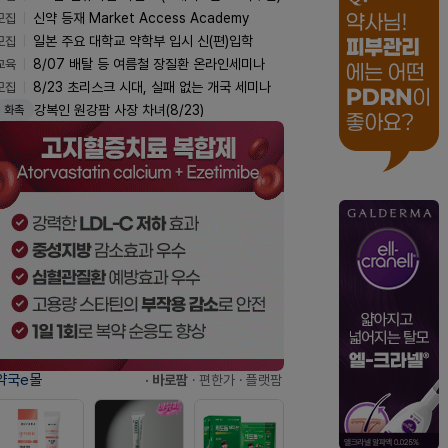
모집
신약 등재 Market Access Academy
모집
일본 주요 대학교 약학부 입시 신(편)입학
교육
8/07 배탈 등 여름철 장질환 온라인세미나
모집
8/23 초리스크 시대, 실패 없는 개국 세미나
강복인 원강팜 사장 차녀(8/23)
화촉
약국e몰
· 바로팜
· 편한가
· 플랫팜