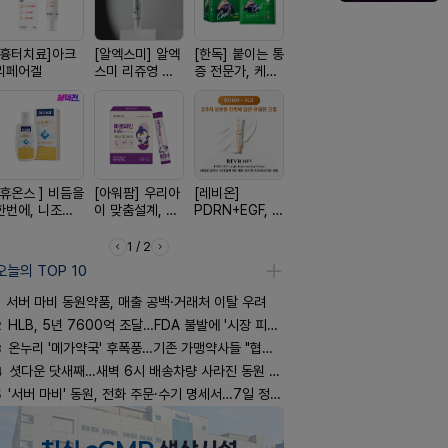
[흉터치료]아크
[알엑스미] 알엑
[한독] 붙이는 통
[켄뷰] 오리지널
[여드름치료
리페어겔
스미 리쥬영 울
증 전문가, 케토
폼타입, 로게인
크스팟크림
트라 PDRN
톱 액티브 플라
5%폼에어로졸
10000 딥리페
스타(쿨) 40매
60g
어 크림
[휴온스 ] 비듬을
[아워팜] 우리아
[레비온]
[쥬베룩] 진짜 쥬
[켄뷰] 다양
한번에, 니조랄
이 맞춤설계, 바
PDRN+EGF, 레
베룩을 담은 약
증에, 타이
2%액
로타민 kids 엘
비온RX PDRN
국전용 PDLLA
정 500mg
더베리맛
EGF 크림
크림
정
1 / 2
오늘의 TOP 10
서버 마비 동원약품, 매출 공백·거래처 이탈 우려
2
HLB, 5년 7600억 조달…FDA 불발에 '시장 피로감'
3
온누리 '메가약국' 후폭풍…기존 가맹약사들 "협의체 만들자"
4
셧다운 닷새째…새벽 6시 배송차량 사라진 동원 물류센터
5
'서버 마비' 동원, 전화 주문·수기 명세서…7일 정상화 되나