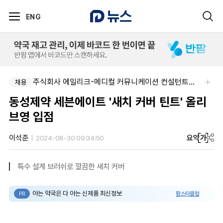
ENG
주식회사 에일리크-메디컬 커뮤니케이션 컨설턴트(Associate) / 메디컬라이터 채용
채용
동성제약 세븐에이트 '새치 커버 틴트' 올리
브영 입점
요약
가
이석준
2024-08-30 09:34:50
특수 설계 브러쉬로 깔끔한 새치 커버
아는 약국은 다 아는 신제품 최신정보
팜스타클럽
PR