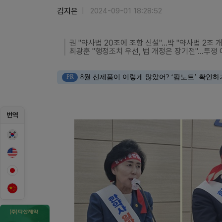
김지은
2024-09-01 18:28:52
권 "약사법 20조에 조항 신설"…박 "약사법 2조 
최광훈 "행정조치 우선, 법 개정은 장기전"…투쟁
PR
8월 신제품이 이렇게 많았어? ‘팜노트’ 확인하
번역