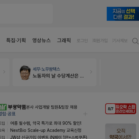
특집·기획
영상뉴스
그래픽
로그인
회원가입
기사제보
약국세무
미래 세무법인
약국대출
메
경단녀요건중 근로스득원천징수액
본사 사업개발 팀원&팀장 채용
알림·공표
모집
여름 필수템, 약국 특가로 최대 90% 할인!
교육
NextBio Scale-up Academy 교육신청
모집
JW샵 신규가입 이벤트 (N페이 1만+스벅쿠폰)