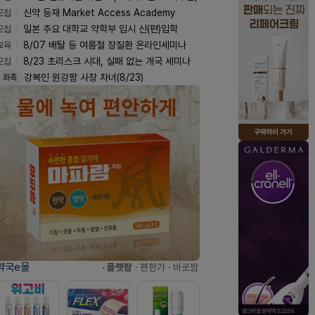
모집
신약 등재 Market Access Academy
모집
일본 주요 대학교 약학부 입시 신(편)입학
교육
8/07 배탈 등 여름철 장질환 온라인세미나
모집
8/23 초리스크 시대, 실패 없는 개국 세미나
강복인 원강팜 사장 차녀(8/23)
화촉
약국e몰
· 플랫팜
· 편한가
· 바로팜