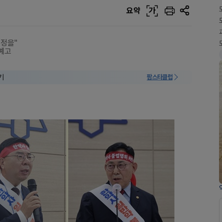
요약
가
개정을"
 예고
기
팜스타클럽