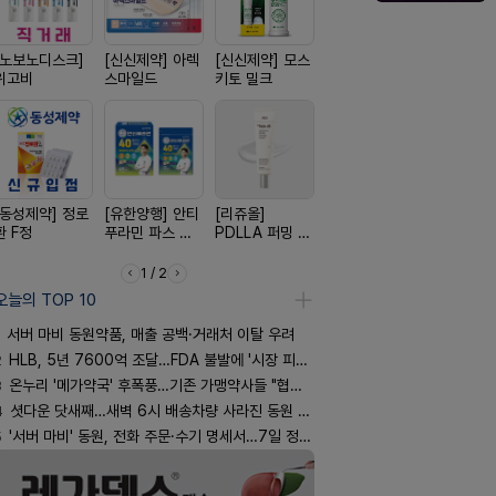
[노보노디스크]
[신신제약] 아렉
[신신제약] 모스
[종근당] 브레이
[삼진제약]
위고비
스마일드
키토 밀크
닝캡슐
핏 시리즈
[동성제약] 정로
[유한양행] 안티
[리쥬올]
[경방신약] 방콜
[옵투스] 
환 F정
푸라민 파스 시
PDLLA 퍼밍 크
브이산
시리즈
리즈
림 30ml
1 / 2
오늘의 TOP 10
서버 마비 동원약품, 매출 공백·거래처 이탈 우려
2
HLB, 5년 7600억 조달…FDA 불발에 '시장 피로감'
3
온누리 '메가약국' 후폭풍…기존 가맹약사들 "협의체 만들자"
4
셧다운 닷새째…새벽 6시 배송차량 사라진 동원 물류센터
5
'서버 마비' 동원, 전화 주문·수기 명세서…7일 정상화 되나