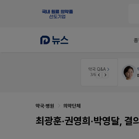
종
원
약국인테리어
생각자국 디자인
약국 Q&A
3/6
매대 높이
약국·병원
의약단체
최광훈·권영희·박영달, 결