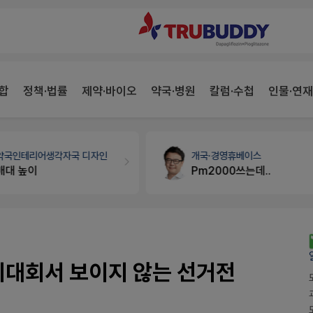
합
정책·법률
제약·바이오
약국·병원
칼럼·수첩
인물·연재
개국·경영
휴베이스
세무·노무
팜텍스
Pm2000쓰는데..
노동자의 날 수당계산은 어떻게 되나요
의대회서 보이지 않는 선거전