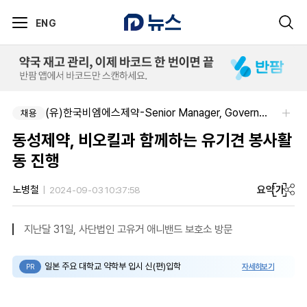
ENG
(유)한국비엠에스제약-Senior Manager, Government Affairs & External Liaison (Permanent)
채용
동성제약, 비오킬과 함께하는 유기견 봉사활
동 진행
요약
가
노병철
2024-09-03 10:37:58
지난달 31일, 사단법인 고유거 애니밴드 보호소 방문
일본 주요 대학교 약학부 입시 신(편)입학
자세히보기
PR