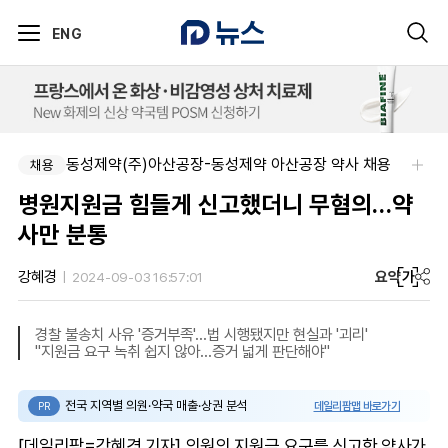
ENG
동성제약(주)아산공장-동성제약 아산공장 약사 채용
채용
병원지원금 힘들게 신고했더니 무혐의…약
사만 분통
요약
가
강혜경
2024-09-03 16:57:01
경찰 불송치 사유 '증거부족'…법 시행됐지만 현실과 '괴리'
"지원금 요구 녹취 쉽지 않아…증거 넓게 판단해야"
전국 지역별 의원·약국 매출·상권 분석
데일리팜맵 바로가기
PR
[데일리팜=강혜경 기자] 의원의 지원금 요구를 신고한 약사가