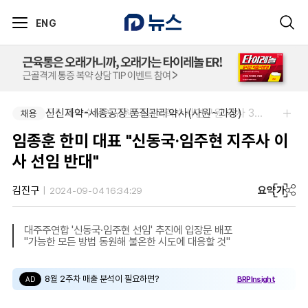
ENG
신신제약-세종공장 품질관리약사(사원~과장)
국립과학수사연구원-국립과학수사연구원 약사 3명 채용
채용
채용
임종훈 한미 대표 "신동국·임주현 지주사 이
사 선임 반대"
요약
가
김진구
2024-09-04 16:34:29
대주주연합 '신동국·임주현 선임' 추진에 입장문 배포
"가능한 모든 방법 동원해 불온한 시도에 대응할 것"
8월 2주차 매출 분석이 필요하면?
BRPInsight
AD