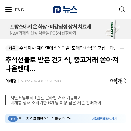
ENG
주식회사 제이앤에스메디칼-도매약사님을 모십니다.
채용
추석선물로 받은 건기식, 중고거래 쏟아져
나올텐데...
요약
가
이혜경
2024-09-06 10:47:40
지난 5월부터 1년간 온라인 거래 가능해져
미개봉 상태·소비기한 6개월 이상 남은 제품 판매해야
전국 지역별 의원·약국 매출·상권 분석
데일리팜맵 바로가기
PR