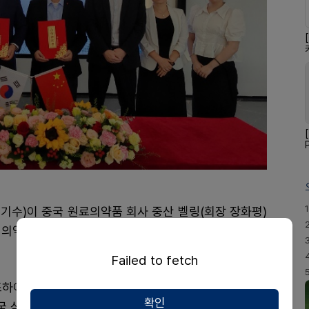
1
기수)이 중국 원료의약품 회사 중산 벨링(회장 장화평)
의약품 수출 계약을 체결했다고 11일 밝혔다.
Failed to fetch
하여 공급하고 중산벨링은 중국내(마카오, 홍콩 제외)
확인
 식약처 NMPA의 품목 허가 후 10년간이다.