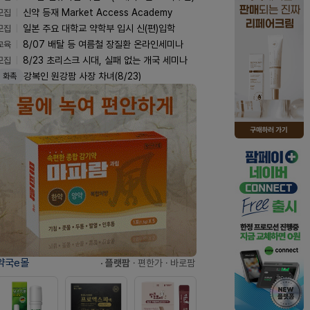
모집
신약 등재 Market Access Academy
모집
일본 주요 대학교 약학부 입시 신(편)입학
교육
8/07 배탈 등 여름철 장질환 온라인세미나
모집
8/23 초리스크 시대, 실패 없는 개국 세미나
강복인 원강팜 사장 차녀(8/23)
화촉
약국e몰
· 플랫팜
· 편한가
· 바로팜