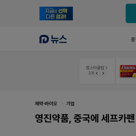
종
E-detail
팜스타클럽
듀오락 스탑과 여름철 장질환 대응법
근육통은 오래가니깐!
3/8
물갈이, 배탈, 설사 환자를 위한 실전 상담&판매 전략
오래가는 타이레놀 ER
제약·바이오
기업
영진약품, 중국에 세프카펜 