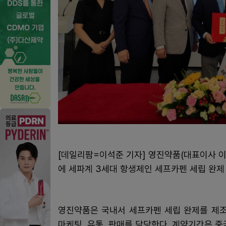
[데일리팜=이석준 기자] 영진약품(대표이사 이
에 세파계 3세대 항생제인 세프카펜 세립 완제 
영진약품은 국내서 세프카펜 세립 완제를 제조
마케팅, 유통, 판매를 담당한다. 계약기간은 중국