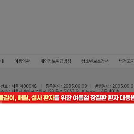
안내
이용약관
개인정보취급방침
청소년보호정책
법적고
번호 : 서울,아00048
등록일자 : 2005.09.09
발행일자 : 2005.09.0
주소 : 서울시 송파구 법원로 128 문정 SK V1 GL 메트로시티 A동 401호
 : 02-3473-0833
팩스 : 02-3434-0169
Mail :
dailypharm@dail
리팜의 모든 콘텐츠(기사)를 무단 사용하는 것은 저작권법에 저촉되며, 법적 제재를
pyright © Dailypharm1999-2026,All rights reserved.