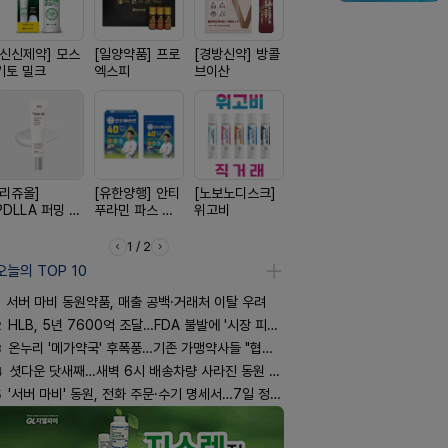
[신신제약] 모스
[일양약품] 프로
[경방신약] 방콜
[삼진제약] 게보
[신신제약]
키토 밀크
엑스피
브이산
핏 시리즈
스마일드
[리쥬올]
[유한양행] 안티
[노보노디스크]
[종근당] 브레이
[동성제약]
PDLLA 퍼밍 크
푸라민 파스 시
위고비
닝캡슐
환 F정
림 30ml
리즈
1 / 2
오늘의 TOP 10
서버 마비 동원약품, 매출 공백·거래처 이탈 우려
2
HLB, 5년 7600억 조달…FDA 불발에 '시장 피로감'
3
온누리 '메가약국' 후폭풍…기존 가맹약사들 "협의체 만들자"
4
셧다운 닷새째…새벽 6시 배송차량 사라진 동원 물류센터
5
'서버 마비' 동원, 전화 주문·수기 명세서…7일 정상화 되나