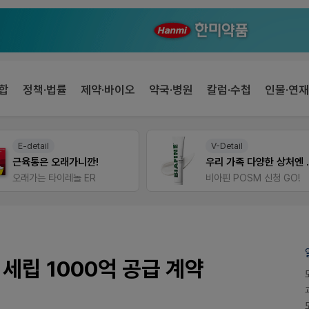
합
정책·법률
제약·바이오
약국·병원
칼럼·수첩
인물·연재
V-Detail
약사 전용 온라인몰
우리 가족 다양한 상처엔 비아핀!
JW SHOP
비아핀 POSM 신청 GO!
세립 1000억 공급 계약