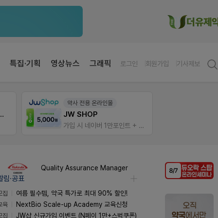
특집·기획
영상뉴스
그래픽
로그인
회원가입
기사제보
팜노트
팜리
이달의 약국 신제품(8월호)
가입 시 네이버 1만포인트 + 스벅쿠폰
좋아요+의견남기면 쿠폰 증정
퀴즈 
Quality Assurance Manager
알림·공표
모집
여름 필수템, 약국 특가로 최대 90% 할인!
교육
NextBio Scale-up Academy 교육신청
모집
JW샵 신규가입 이벤트 (N페이 1만+스벅쿠폰)