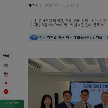
이석준
2024-09-11 09:02:42
中 중산벨링 마케팅, 유통, 판매 담당…허가시 10
지난 6월 NMPA에 세프카펜 세립 완제 품목 허가
PR
전국 지역별 의원·약국 매출&상권&입지를 무
번역