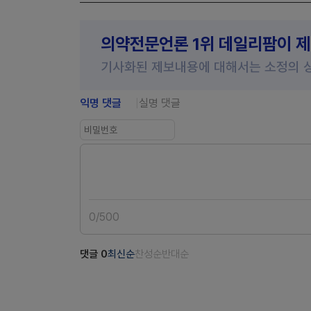
의약전문언론 1위 데일리팜이 
기사화된 제보내용에 대해서는 소정의 
익명 댓글
실명 댓글
0
/
500
댓글
0
최신순
찬성순
반대순