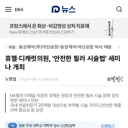
ENG
주식회사 제이앤에스메디칼-도매약사님을 모십니다.
동성제약(주)아산공장-동성제약 아산공장 약사 채용
채용
채용
휴젤·디캐럿의원, '안전한 필러 시술법' 세미
나 개최
요약
가
노병철
2024-09-12 09:19:05
HA필러 더채움 자문의 정재은 원장과 안전한 필러 시술 문화 정착
위한 세미나 마련
국내 의료전문가 20여명 대상으로 부위별 시술 가이드/안전한 제품
선택 중요성 등 강연
일본 주요 대학교 약학부 입시 신(편)입학
자세히보기
PR