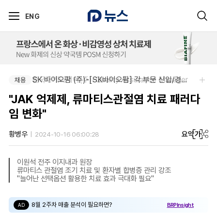
ENG
한국다케다제약(주)-Quality Assurance Manager
SK 바이오팜 (주)-[SK바이오팜] 각 부문 신입/경력 구성원 영입
채용
채용
"JAK 억제제, 류마티스관절염 치료 패러다
임 변화"
요약
가
황병우
2024-10-16 06:00:28
이원석 전주 이지내과 원장
류마티스 관절염 조기 치료 및 환자별 합병증 관리 강조
"늘어난 선택옵션 활용한 치료 효과 극대화 필요"
8월 2주차 매출 분석이 필요하면?
BRPInsight
AD