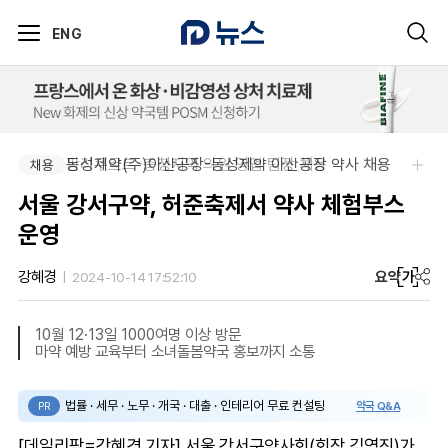
ENG
동성제약(주)아산공장-동성제약 아산공장 약사 채용
팜리쿠르트-충청지역 의원 영업 팀장 채용
채용
채용
서울 강서구약, 허준축제서 약사 체험부스
운영
요약
가
강혜경
2024-10-14 17:52:10
10월 12·13일 1000여명 이상 방문
마약 예방 교육부터 소녀돌봄약국 홍보까지 소통
법률 · 세무 · 노무 · 개국 · 대출 · 인테리어 무료 컨설팅
약국 Q&A
PR
[데일리팜=강혜경 기자] 서울 강서구약사회(회장 김영진)가