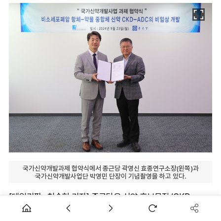
국가신약개발과제 협약식에서 종근당 곽영신 효종연구소장(왼쪽)과
국가신약개발사업단 박영민 단장이 기념촬영을 하고 있다.
[데일리팜=천승현 기자] 종근당은 신약 후보물질 ‘CKD-
ADC’가 국가신약개발사업단의 ‘글로벌 진출 및 파트너링 촉진