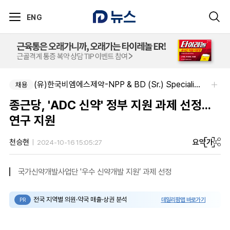
ENG
(유)한국비엠에스제약-NPP & BD (Sr.) Specialist, CSE&BD (Fixed)
채용
종근당, 'ADC 신약' 정부 지원 과제 선정...
연구 지원
요약
가
천승현
2024-10-16 15:05:27
국가신약개발사업단 '우수 신약개발 지원’ 과제 선정
전국 지역별 의원·약국 매출·상권 분석
데일리팜맵 바로가기
PR