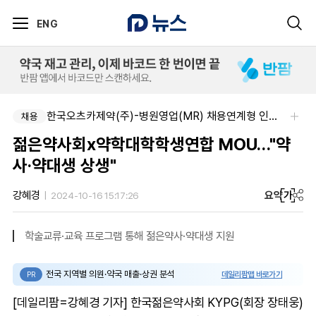
ENG
한국오츠카제약(주)-병원영업(MR) 채용연계형 인턴(신입사원) 모집 공고
채용
젊은약사회x약학대학학생연합 MOU…"약
사·약대생 상생"
요약
가
강혜경
2024-10-16 15:17:26
학술교류·교육 프로그램 통해 젊은약사·약대생 지원
전국 지역별 의원·약국 매출·상권 분석
데일리팜맵 바로가기
PR
[데일리팜=강혜경 기자] 한국젊은약사회 KYPG(회장 장태웅)