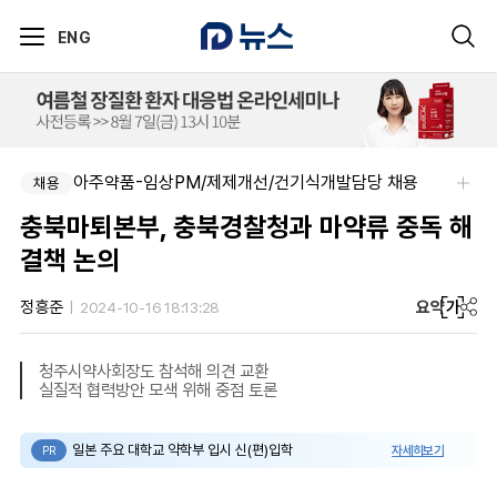
ENG
아주약품-임상PM/제제개선/건기식개발담당 채용
채용
충북마퇴본부, 충북경찰청과 마약류 중독 해
결책 논의
요약
가
정흥준
2024-10-16 18:13:28
청주시약사회장도 참석해 의견 교환
실질적 협력방안 모색 위해 중점 토론
일본 주요 대학교 약학부 입시 신(편)입학
자세히보기
PR