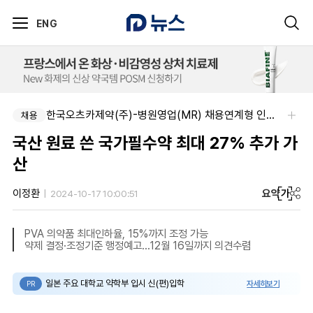
ENG
한국오츠카제약(주)-병원영업(MR) 채용연계형 인턴(신입사원) 모집 공고
채용
국산 원료 쓴 국가필수약 최대 27% 추가 가
산
요약
가
이정환
2024-10-17 10:00:51
PVA 의약품 최대인하율, 15%까지 조정 가능
약제 결정·조정기준 행정예고…12월 16일까지 의견수렴
일본 주요 대학교 약학부 입시 신(편)입학
자세히보기
PR