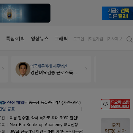
특집·기획
영상뉴스
그래픽
로그인
회원가입
기사제보
약국세무
미래 세무법인
약국법률
법
경단녀요건중 근로스득원천징수액
문의합니
세종공장 품질관리약사(사원~과장)
알림·공표
모집
여름 필수템, 약국 특가로 최대 90% 할인!
교육
NextBio Scale-up Academy 교육신청
모집
JW샵 신규가입 이벤트 (N페이 1만+스벅쿠폰)