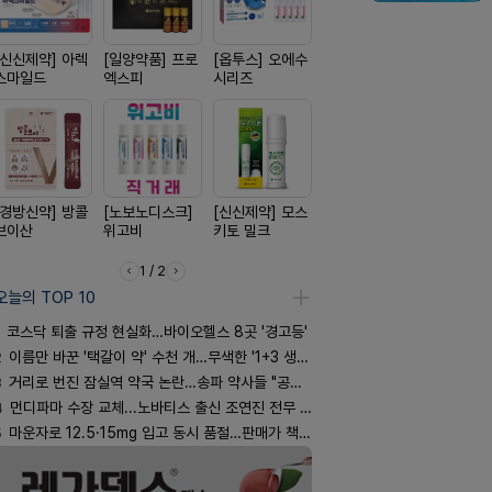
[신신제약] 아렉
[일양약품] 프로
[옵투스] 오에수
[삼진제약] 게보
[유한양행]
스마일드
엑스피
시리즈
핏 시리즈
푸라민 파스
리즈
[경방신약] 방콜
[노보노디스크]
[신신제약] 모스
[종근당] 브레이
[리쥬올]
브이산
위고비
키토 밀크
닝캡슐
PDLLA 퍼
림 30ml
1 / 2
오늘의 TOP 10
코스닥 퇴출 규정 현실화…바이오헬스 8곳 '경고등'
2
이름만 바꾼 '택갈이 약' 수천 개…무색한 '1+3 생동'
3
거리로 번진 잠실역 약국 논란…송파 약사들 "공공성 훼손"
4
먼디파마 수장 교체...노바티스 출신 조연진 전무 내정
5
마운자로 12.5·15mg 입고 동시 품절…판매가 책정 고심