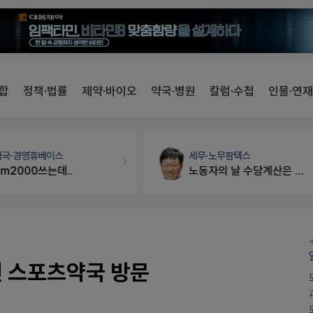
합
정책·법률
제약·바이오
약국·병원
칼럼·수첩
인물·연재
개국·경영
휴베이스
세무·노무
팜텍스
Pm2000쓰는데..
노동자의 날 수당계산은 어떻게 되나요
전 스포츠약국 방문