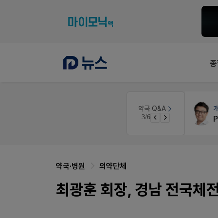
종
 디자인
약국대출
메디라이프
약국 Q&A
3/6
약국 개국 대출 어떻게 받아야할지 어렵습니다
약국·병원
의약단체
최광훈 회장, 경남 전국체