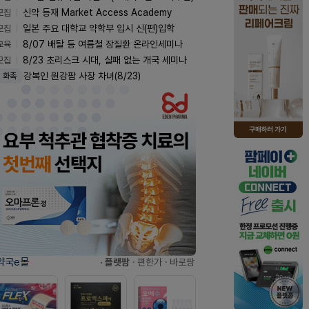
모집
신약 등재 Market Access Academy
모집
일본 주요 대학교 약학부 입시 신(편)입학
교육
8/07 배탈 등 여름철 장질환 온라인세미나
모집
8/23 초리스크 시대, 실패 없는 개국 세미나
강복인 원강팜 사장 차녀(8/23)
화촉
약국e몰
· 플랫팜
· 편한가
· 바로팜