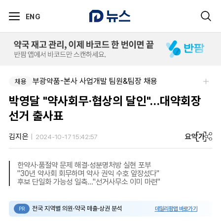
ENG
부광약품-본사 사업개발 팀원&팀장 채용
채용
박영달 "약사회무·협상의 달인"…대약회장
선거 출사표
요약
가
김지은
2024-10-17 15:42:57
한약사·품절약 문제 해결·성분명처방 실현 포부
"30년 약사회 회무하며 약사 권익 수호 앞장섰다"
후보 단일화 가능성 일축…"선거사무소 이미 마련"
전국 지역별 의원·약국 매출·상권 분석
데일리팜맵 바로가기
PR