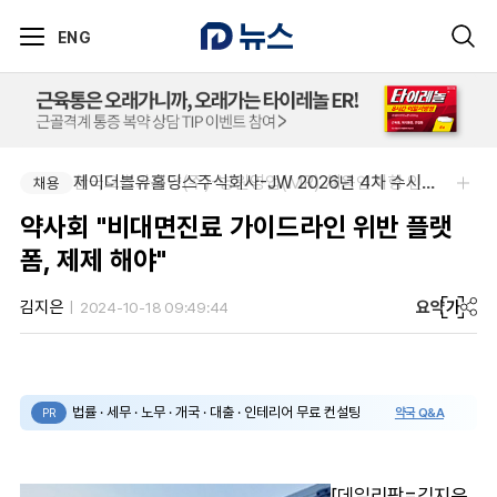
ENG
제이더블유홀딩스주식회사-JW 2026년 4차 수시채용
한국오츠카제약(주)-병원영업(MR) 채용연계형 인턴(신입사원) 모집 공고
채용
채용
약사회 "비대면진료 가이드라인 위반 플랫
폼, 제제 해야"
요약
가
김지은
2024-10-18 09:49:44
법률 · 세무 · 노무 · 개국 · 대출 · 인테리어 무료 컨설팅
약국 Q&A
PR
[데일리팜=김지은