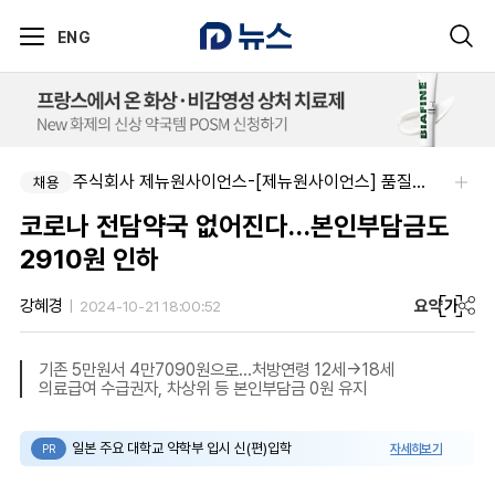
ENG
주식회사 제뉴원사이언스-[제뉴원사이언스] 품질관리약사 모집(경력무관)
채용
코로나 전담약국 없어진다…본인부담금도
2910원 인하
요약
가
강혜경
2024-10-21 18:00:52
기존 5만원서 4만7090원으로…처방연령 12세→18세
의료급여 수급권자, 차상위 등 본인부담금 0원 유지
일본 주요 대학교 약학부 입시 신(편)입학
자세히보기
PR