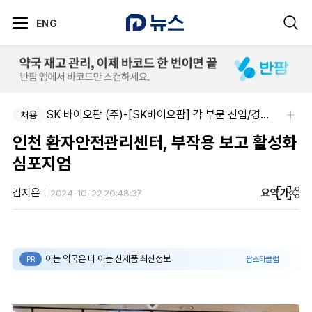
ENG
SK 바이오팜 (주)-[SK바이오팜] 각 부문 신입/경력 구성원 영입
채용
인천 환자안전관리센터, 부작용 보고 활성화
심포지엄
요약
가
김지은
2024-10-22 20:48:37
아는 약국은 다 아는 신제품 최신정보
팜스타클럽
PR