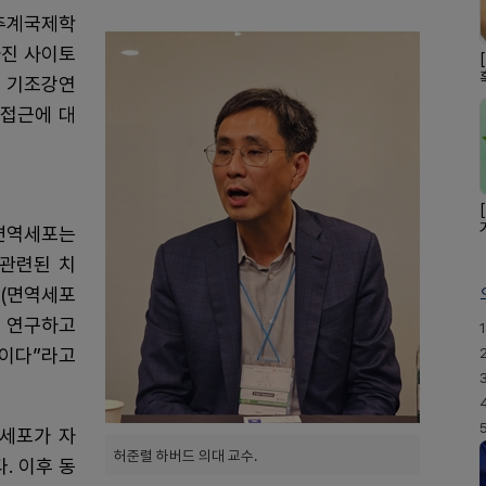
 추계국제학
가진 사이토
. 기조강연
 접근에 대
면역세포는
 관련된 치
“(면역세포
를 연구하고
1
중이다”라고
역세포가 자
허준렬 하버드 의대 교수.
. 이후 동