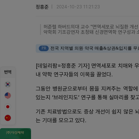
정흥준
2024-10-23 11:21:23
허준렬 하버드의대 교수 "면역세포로 뇌질환 개선
약학회 기조강연자 초청돼 신경면역학 연구성과 
PR
전국 지역별 의원·약국 매출&상권&입지를 무
[데일리팜=정흥준 기자] 면역세포로 치매와 우
번역
내 약학 연구자들의 이목을 끌었다.
그동안 병원균으로부터 몸을 지켜주는 역할에
있는지 ‘브레인지도’ 연구를 통해 실마리를 찾고
기존 치료방법으로도 증상 개선이 쉽지 않은 
는 기대를 모으고 있다.