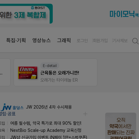
특집·기획
영상뉴스
그래픽
로그인
회원가입
기사제보
팜노트
팜리
약국 마케팅 성공사례
좋아요+의견남기면 쿠폰 증정
퀴즈 
JW 2026년 4차 수시채용
알림·공표
모집
여름 필수템, 약국 특가로 최대 90% 할인!
교육
NextBio Scale-up Academy 교육신청
모집
JW샵 신규가입 이벤트 (N페이 1만+스벅쿠폰)