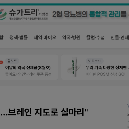
합
정책·법률
제약·바이오
약국·병원
칼럼·수첩
인물·연재
V-Detail
E-detail
우리 가족 다양한 상처엔 비아핀!
근육통은 오래가니깐!
비아핀 POSM 신청 GO!
오래가는 타이레놀 ER
..브레인 지도로 실마리"