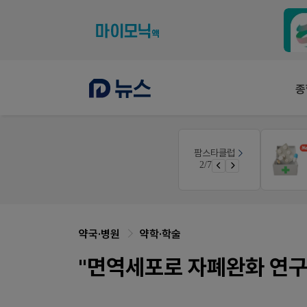
종
몰
팜노트
팜스타클럽
이달의 약국 신제품(8월호)
3/7
가입 시 50% 할인 쿠폰+적립금까지!
좋아요+의견남기면 쿠폰 증정
약국·병원
약학·학술
"면역세포로 자폐완화 연구.