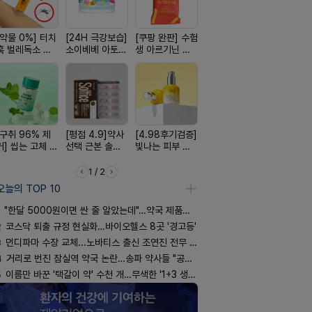
[약물 0%] 터치
[24H 극강보습]
[쿠팡 완판] 수험
[약국BEST!] 뉴
[국내최초]
훅 벌레독소 흡
소이베베 아토
생 아르기닌 에
비타센스 비타민
디퓨저 천연
인기
크림
너지 젤리
흡입기
피 모키센트
퓨저
[구취 96% 제
[평점 4.9]약사
[4.98후기검증]
[100% 천연옥]
[올리브베
거] 씹는 고체 가
선택 근본 솔루
빛나는 피부 오
멜팅 하트 괄사
Pick] 드링
글
션, 솔티스
브링 세럼
마사지기
강음료
1 / 2
오늘의 TOP 10
"한달 5000원이면 싼 줄 알았는데"…약국 제품과 비교해보니
2
코스닥 퇴출 규정 현실화…바이오헬스 8곳 '경고등'
3
먼디파마 수장 교체...노바티스 출신 조연진 전무 내정
4
거리로 번진 잠실역 약국 논란…송파 약사들 "공공성 훼손"
5
이름만 바꾼 '택갈이 약' 수천 개…무색한 '1+3 생동'