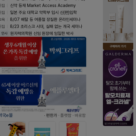
모집
신약 등재 Market Access Academy
모집
일본 주요 대학교 약학부 입시 신(편)입학
교육
8/07 배탈 등 여름철 장질환 온라인세미나
모집
8/23 초리스크 시대, 실패 없는 개국 세미나
원자력의학원 신임 원장에 임일한 박사
인사
약국e몰
· 편한가
· 플랫팜
· 바로팜