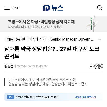
ENG
(유)한국비엠에스제약-Senior Manager, Government Affairs & External Liaison (Permanent)
채용
남다른 약국 상담법은?...27일 대구서 토크
콘서트
요약
가
정흥준
2024-10-23 11:49:32
김남주바이오, '상담역전2' 관절건강 주제로 진행
현장감 넘치는 상담시연 예정...현장판매가 이벤트도 준비
전국 지역별 의원·약국 매출·상권 분석
데일리팜맵 바로가기
PR