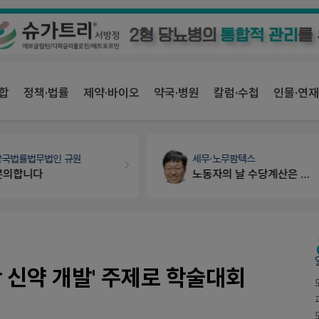
합
정책·법률
제약·바이오
약국·병원
칼럼·수첩
인물·연재
약국법률
법무법인 규원
세무·노무
팜텍스
문의합니다
노동자의 날 수당계산은 어떻게 되나요
 신약 개발' 주제로 학술대회