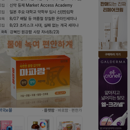
모집
신약 등재 Market Access Academy
모집
일본 주요 대학교 약학부 입시 신(편)입학
교육
8/07 배탈 등 여름철 장질환 온라인세미나
모집
8/23 초리스크 시대, 실패 없는 개국 세미나
강복인 원강팜 사장 차녀(8/23)
화촉
약국e몰
· 플랫팜
· 바로팜
· 편한가