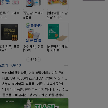
[옵투스] 오에수
[종근당] 브레이
[일양약품] 도담
[유한양행] 안티
[경방신약]
시리즈
닝캡슐
도담 시리즈
푸라민 파스 시
브이산
리즈
[일양약품] 프로
[동성제약] 정로
[삼진제약] 게보
[리쥬올]
[신신제약]
엑스피
환 F정
핏 시리즈
PDLLA 퍼밍 크
키토 밀크
림 30ml
1 / 2
오늘의 TOP 10
서버 마비 동원약품, 매출 공백·거래처 이탈 우려
2
HLB, 5년 7600억 조달…FDA 불발에 '시장 피로감'
3
온누리 '메가약국' 후폭풍…기존 가맹약사들 "협의체 만들자"
4
'서버 마비' 동원, 전화 주문·수기 명세서…7일 정상화 되나
5
'플랫폼 도매금지법'·'창고형 규제법' 8월 본회의 통과 기류