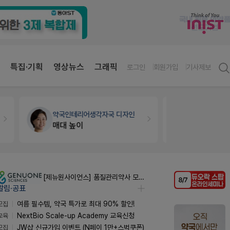
특집·기획
영상뉴스
그래픽
로그인
회원가입
기사제보
약국인테리어
생각자국 디자인
개국·경영
휴
매대 높이
Pm2000
[제뉴원사이언스] 품질관리약사 모집(경력무관)
알림·공표
모집
여름 필수템, 약국 특가로 최대 90% 할인!
교육
NextBio Scale-up Academy 교육신청
모집
JW샵 신규가입 이벤트 (N페이 1만+스벅쿠폰)