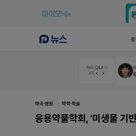
종
약국세무
미래 세무법인
약국 Q&A
3/6
약국 개국 대출 어떻게 받아야할지 어렵습니다
경단녀요건중 근로스득원천징수액
약국·병원
약학·학술
응용약물학회, '미생물 기반