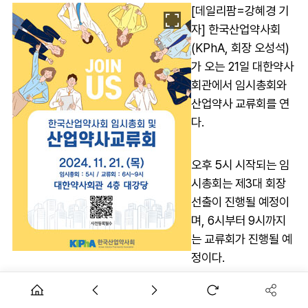
[데일리팜=강혜경 기
자] 한국산업약사회
(KPhA, 회장 오성석)
가 오는 21일 대한약사
회관에서 임시총회와
산업약사 교류회를 연
다.
오후 5시 시작되는 임
시총회는 제3대 회장
선출이 진행될 예정이
며, 6시부터 9시까지
는 교류회가 진행될 예
정이다.
AD