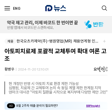
ENG
한국오츠카제약(주)-병원영업(MR) 채용연계형 인턴(신입사원) 모집 공고
채용
아토피치료제 포괄적 교체투여 확대 여론 고
조
요약
가
황병우
2024-11-20 12:10:01
현 개정안 반영 시 아토피 치료 환경 제한 가능성
심평원, 치료제 간 교체투여 논의 속 동일 계열 제한 한계점 지적
덴마크 대사관 "아토피 질환을 시작으로 복지부에 다양한 제안 고민"
8월 2주차 매출 분석이 필요하면?
BRPInsight
AD