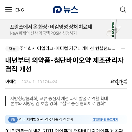
ENG
주식회사 에일리크-메디컬 커뮤니케이션 컨설턴트(Associate) / 메디컬라이터 채용
채용
내년부터 의약품-첨단바이오약 제조관리자
겸직 개선
요약
가
이혜경
2024-11-19 17:14:24
지방청장협의회, 교류 증진서 개선 과제 발굴로 역할 확대
본부와 지방청 간 호흡 강화…"실무 중심 협의체로 변화"
전국 지역별 의원·약국 매출·상권 분석
데일리팜맵 바로가기
PR
[데일리팜=이혜경 기자] 의약품과 첨단바이오의약품 제조관