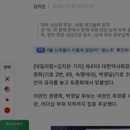
김지은
2024-11-20 20:47:07
대약 선관위 주관...약점 파고들며 공격
권-박, 최 향해 한약사 문제·국회 대관 능력 부족 
최, 현직 회장 내공으로 응수...상대 후보 회무실책
PR
8월 신제품이 이렇게 많았어? ‘팜노트’ 확인하
[데일리팜=김지은 기자] 제41대 대한약사회장 자
번역
영희(기호 2번, 65, 숙명여대), 박영달(기호
안의 공과를 놓고 토론회에서 맞붙었다.
야권인 권영희, 박영달 후보는 여권인 최광훈 
관, 리더십 부재 지적까지 집중 추궁했다.