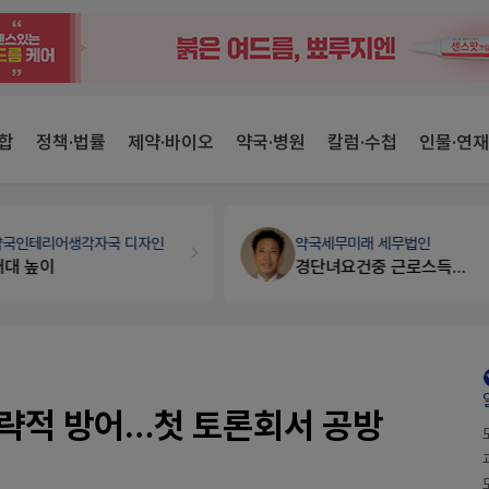
합
정책·법률
제약·바이오
약국·병원
칼럼·수첩
인물·연재
약국인테리어
생각자국 디자인
약국세무
미래 세무법인
매대 높이
경단녀요건중 근로스득원천징수액
 전략적 방어…첫 토론회서 공방