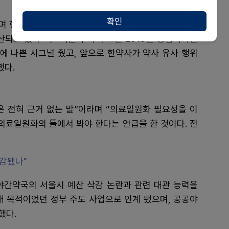
확인
하며 한약사 문제 해결을 장담했지만 결론적으로 이 문제
산되고 있다”며 “더불어 최 후보는 2015년 통합약사를
사에 나쁜 시그널 줬고, 앞으로 한약사가 약사 유사 행위
했다.
은 전혀 근거 없는 말”이라며 “의료일원화 필요성을 이
 의료일원화의 틀에서 봐야 한다는 언급을 한 것이다. 전
삭감됐나"
야간약국의 서울시 예산 삭감 논란과 관련 대관 능력을
래 목적이었던 정부 주도 사업으로 인계 됐으며, 공공야
했다.