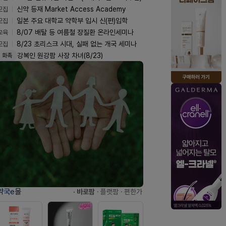
모집
신약 등재 Market Access Academy
모집
일본 주요 대학교 약학부 입시 신(편)입학
교육
8/07 배탈 등 여름철 장질환 온라인세미나
모집
8/23 초리스크 시대, 실패 없는 개국 세미나
강복인 원강팜 사장 차녀(8/23)
화촉
약국e몰
· 바로팜
· 플랫팜
· 편한가