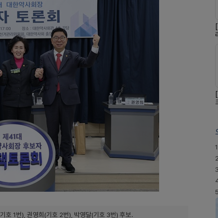
1
1번), 권영희(기호 2번), 박영달(기호 3번) 후보.