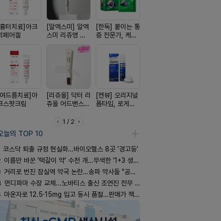
[흉터치료]아크
[알엑스미] 알엑
[한독] 붙이는 통
[휴온스 ] 비듬을
[쥬베룩] 진
리페어겔
스미 리쥬영 울
증 전문가, 케토
한번에, 니조랄
베룩을 담은
트라 PDRN
톱 액티브 플라
2%액
국전용 PD
10000 딥리페
스타(쿨) 40매
크림
어 크림
[여드름치료]아
[리쥬올] 닥터 리
[켄뷰] 오리지널
[D판테놀]레비
[아워팜] 
크스팟크림
쥬올 어드밴스드
폼타입, 로게인
온디판테놀연고
이 맞춤설계
PDRN 리쥬비네
5%폼에어로졸
로타민 kid
이팅 크림 30ml
60g
더베리맛
1 / 2
오늘의 TOP 10
코스닥 퇴출 규정 현실화…바이오헬스 8곳 '경고등'
2
이름만 바꾼 '택갈이 약' 수천 개…무색한 '1+3 생동'
3
거리로 번진 잠실역 약국 논란…송파 약사들 "공공성 훼손"
4
먼디파마 수장 교체...노바티스 출신 조연진 전무 내정
5
마운자로 12.5·15mg 입고 동시 품절…판매가 책정 고심