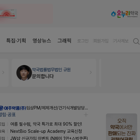
특집·기획
영상뉴스
그래픽
로그인
회원가입
기사제보
약국법률
법무법인 규원
개국·경영
휴
문의합니다
Pm2000
임상PM/제제개선/건기식개발담당 채용
알림·공표
모집
여름 필수템, 약국 특가로 최대 90% 할인!
교육
NextBio Scale-up Academy 교육신청
모집
JW샵 신규가입 이벤트 (N페이 1만+스벅쿠폰)