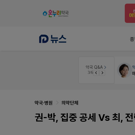
종
약국대출
메디라이프
약국 Q&A
3/6
노동자의 날 수당계산은 어떻게 되나요
약국 개국 대출 어떻게 받아야할지 어렵습니다
약국·병원
의약단체
권-박, 집중 공세 Vs 최,