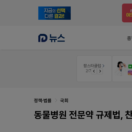
종
팜노트
팜스타클럽
품(8월호)
약국 마케팅 성공사례
3/7
면 쿠폰 증정
좋아요+의견남기면 쿠폰 증정
정책·법률
국회
동물병원 전문약 규제법, 