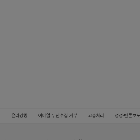
지
윤리강령
이메일 무단수집 거부
고충처리
정정·반론보